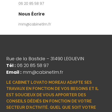
06 20 85 58 97
Nous Écrire
mm@cabinetlm.fr
Rue de la Bastide – 31490 LEGUEVIN
Tél :
06 20 85 58 97
Email :
mm@cabinetlm.fr
LE CABINET
LOVATO MOREAU
ADAPTE SES
TRAVAUX EN FONCTION DE VOS BESOINS ET IL
EST SOUCIEUX DE VOUS APPORTER DES
CONSEILS DÉDIÉS EN FONCTION DE VOTRE
SECTEUR D’ACTIVITÉ. QUEL QUE SOIT VOTRE